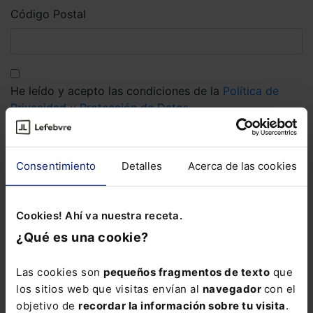
Código Postal
He leído y acepto las condiciones de la
Política de
Privacidad y Protección de Datos
.
Solicitar
Corporativo
Consentimiento
Detalles
Acerca de las cookies
Lefebvre
Nuestro equipo
Cookies! Ahí va nuestra receta.
Trabaja con nosotros
¿Qué es una cookie?
Librerías asociadas
Productos
Las cookies son
pequeños fragmentos de texto
que
Mementos
los sitios web que visitas envían al
navegador
con el
Formularios Jurídicos
objetivo de
recordar la información sobre tu visita
.