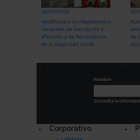
30/07/2026
30/
Modificados los Reglamentos
Nue
Generales de inscripción y
anti
afiliación y de Recaudación
de 
de la Seguridad Social
dis
Suscríbete a nuestra Newslet
Nombre
Consulta la informac
Corporativo
P
Lefebvre