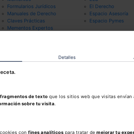
Formularios Jurídicos
El Derecho
Manuales de Derecho
Espacio Asesoría
Claves Prácticas
Espacio Pymes
Mementos Expertos
Códigos Básicos
Códigos Comentados
Packs
Detalles
receta.
fragmentos de texto
que los sitios web que visitas envían
ormación sobre tu visita
.
s cookies con
fines analíticos
para tratar de
mejorar tu expe