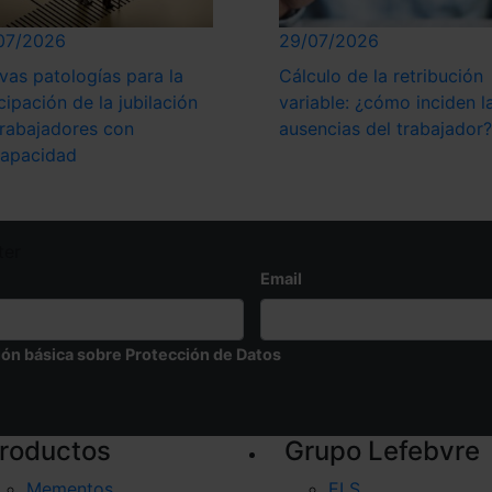
07/2026
29/07/2026
vas patologías para la
Cálculo de la retribución
cipación de la jubilación
variable: ¿cómo inciden l
trabajadores con
ausencias del trabajador?
capacidad
ter
Email
ión básica sobre Protección de Datos
roductos
Grupo Lefebvre
Mementos
ELS