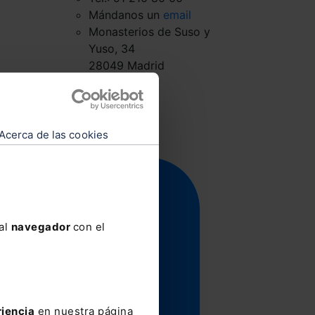
Mándanos un
email
Monasterios de Suso y
Yuso, 34
28049 Madrid
Acerca de las cookies
 al
navegador
con el
riencia
en nuestra página