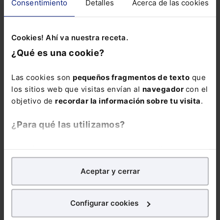
Consentimiento
Detalles
Acerca de las cookies
discapacidad
trabajador?
lo más leído
Anulada la Guía de la AEPD sobre control de
Cookies! Ahí va nuestra receta.
presencia mediante sistemas biométricos
¿Qué es una cookie?
Compliance: despido por incumplimiento del
código ético por conflicto de intereses
Las cookies son
pequeños fragmentos de texto
que
Fallecimiento por golpe de calor: ¿accidente
los sitios web que visitas envían al
navegador
con el
laboral?
objetivo de
recordar la información sobre tu visita
.
Publicado del BNR 8/2026
El TS se reafirma sobre la entrada de la ITSS en
¿Para qué las utilizamos?
el domicilio social de una empresa sin
autorización judicial
En Lefebvre utilizamos las cookies con
fines
¿Es procedente un despido disciplinario por
analíticos
para tratar de
mejorar tu experiencia
en
consumo puntual de alcohol durante una IT por
Aceptar y cerrar
nuestra página web. También con fines publicitarios,
ansiedad?
para poder mostrarte publicidad y contenidos de tu
interés.
Configurar cookies
¿Qué puedes hacer?