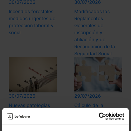
30/07/2026
30/07/2026
Incendios forestales:
Modificados los
medidas urgentes de
Reglamentos
protección laboral y
Generales de
social
inscripción y
afiliación y de
Recaudación de la
Seguridad Social
30/07/2026
29/07/2026
Nuevas patologías
Cálculo de la
para la anticipación
retribución variable:
de la jubilación de
¿cómo inciden las
trabajadores con
ausencias del