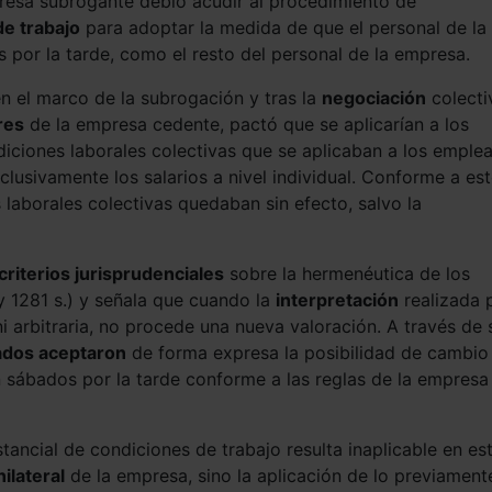
presa subrogante debió acudir al procedimiento de
de trabajo
para adoptar la medida de que el personal de la
por la tarde, como el resto del personal de la empresa.
en el marco de la subrogación y tras la
negociación
colecti
res
de la empresa cedente, pactó que se aplicarían a los
iciones laborales colectivas que se aplicaban a los emple
lusivamente los salarios a nivel individual. Conforme a es
 laborales colectivas quedaban sin efecto, salvo la
criterios jurisprudenciales
sobre la hermenéutica de los
y 1281 s.) y señala que cuando la
interpretación
realizada 
ni arbitraria, no procede una nueva valoración. A través de 
ados aceptaron
de forma expresa la posibilidad de cambio
n sábados por la tarde conforme a las reglas de la empresa
tancial de condiciones de trabajo resulta inaplicable en es
ilateral
de la empresa, sino la aplicación de lo previament