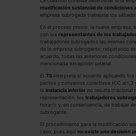
La cuestión consiste determinar si la em
modificación sustancial de condiciones 
empresa subrogada trabajase los sábados 
En el proceso previo, la nueva empresa, 
con los
representantes de los trabajado
trabajadores subrogados las mismas cond
de la empresa subrogante, respetando exc
acuerdo, todas las anteriores condiciones
mencionada excepción salarial.
El
TS
interpreta el acuerdo aplicando los
pactos y convenios colectivos (CC art.3 
la
instancia inferior
no resulta irracional 
representación, los
trabajadores subrog
horario y, en consecuencia, de trabajar e
subrogante.
El procedimiento para la modificación sus
caso, pues aquí
no existe una decisión un