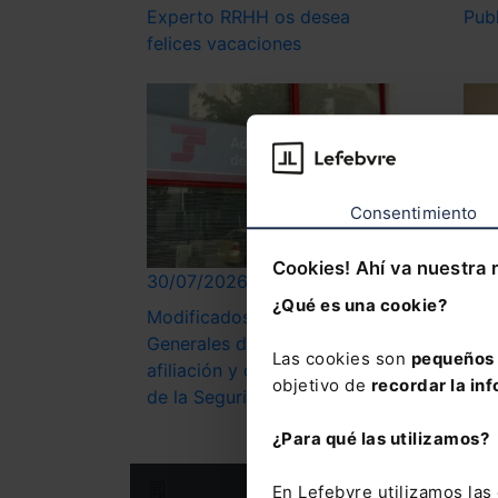
Experto RRHH os desea
Pub
felices vacaciones
Consentimiento
Cookies! Ahí va nuestra 
30/07/2026
30/
¿Qué es una cookie?
Modificados los Reglamentos
Nue
Generales de inscripción y
anti
Las cookies son
pequeños 
afiliación y de Recaudación
de 
objetivo de
recordar la inf
de la Seguridad Social
dis
¿Para qué las utilizamos?
En Lefebvre utilizamos la
Suscríbete a nuestra Newslet