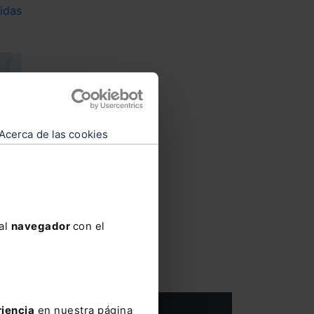
idas
Acerca de las cookies
as
 al
navegador
con el
riencia
en nuestra página