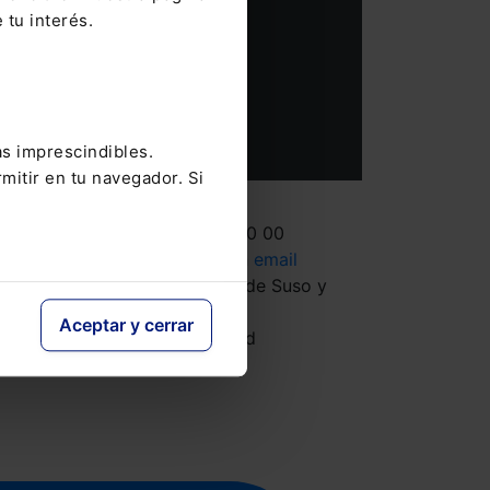
 tu interés.
SUSCRIBIRME
as imprescindibles.
mitir en tu navegador. Si
Contacto
Tel.: 91 210 80 00
Mándanos un
email
Monasterios de Suso y
Yuso, 34
Aceptar y cerrar
28049 Madrid