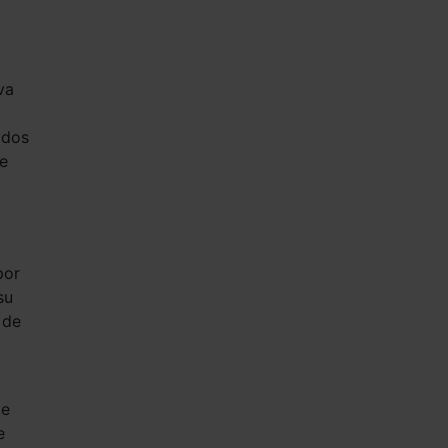
va
ados
te
por
su
 de
te
e