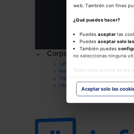
web. También con fines pub
Nombre
¿Qué puedes hacer?
Consulta la informac
Puedes
aceptar
las coo
Puedes
aceptar solo la
También puedes
config
Corporativo
P
no seleccionas ninguna uti
Lefebvre
Saber más acerca de las 
Nuestro equipo
Trabaja con nosotros
Librerías asociadas
Aceptar solo las cooki