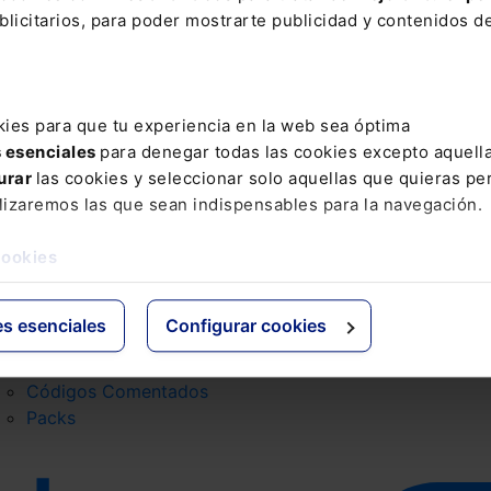
licitarios, para poder mostrarte publicidad y contenidos de
Email
ión básica sobre Protección de Datos
kies para que tu experiencia en la web sea óptima
s esenciales
para denegar todas las cookies excepto aquell
urar
las cookies y seleccionar solo aquellas que quieras per
roductos
Grupo Lefebvre
lizaremos las que sean indispensables para la navegación.
Mementos
ELS
cookies
Formularios Jurídicos
El Derecho
Manuales de Derecho
Espacio Asesoría
Claves Prácticas
Espacio Pymes
es esenciales
Configurar cookies
Mementos Expertos
Códigos Básicos
Códigos Comentados
Packs