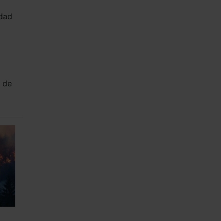
idad
o de