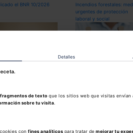
licado el BNR 10/2026
Incendios forestales: med
urgentes de protección
laboral y social
Detalles
receta.
07/2026
29/07/2026
vas patologías para la
Cálculo de la retribución
cipación de la jubilación
variable: ¿cómo inciden l
fragmentos de texto
que los sitios web que visitas envían
trabajadores con
ausencias del trabajador?
ormación sobre tu visita
.
capacidad
s cookies con
fines analíticos
para tratar de
mejorar tu expe
ter