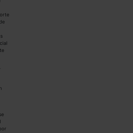
r
orte
 de
as
cial
te
r
n
se
l
por