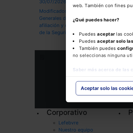
30/07/2026
30/
web. También con fines pub
Modificados los Reglamentos
Nue
Generales de inscripción y
anti
¿Qué puedes hacer?
afiliación y de Recaudación
de 
de la Seguridad Social
dis
Puedes
aceptar
las coo
Puedes
aceptar solo la
También puedes
config
no seleccionas ninguna uti
Suscríbete a nuestra Newslet
Nombre
Saber más acerca de las 
Consulta la informac
Aceptar solo las cooki
Corporativo
P
Lefebvre
Nuestro equipo