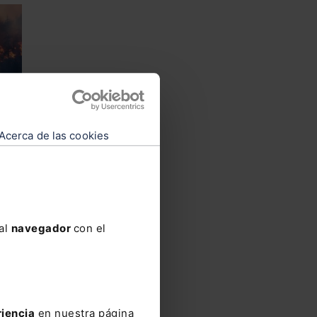
Acerca de las cookies
idas
 al
navegador
con el
riencia
en nuestra página