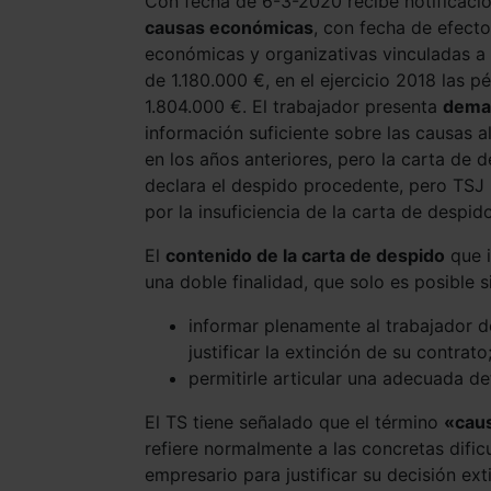
Con fecha de 6-3-2020 recibe notificació
causas económicas
, con fecha de efect
económicas y organizativas vinculadas a 
de 1.180.000 €, en el ejercicio 2018 las p
1.804.000 €. El trabajador presenta
dema
información suficiente sobre las causas a
en los años anteriores, pero la carta de d
declara el despido procedente, pero TSJ
por la insuficiencia de la carta de despido
El
contenido de la carta de despido
que i
una doble finalidad, que solo es posible s
informar plenamente al trabajador 
justificar la extinción de su contrato
permitirle articular una adecuada de
El TS tiene señalado que el término
«cau
refiere normalmente a las concretas difi
empresario para justificar su decisión ext