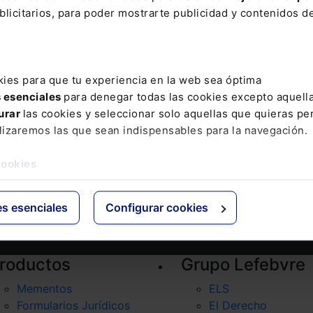
07/2026
29/07/2026
licitarios, para poder mostrarte publicidad y contenidos de
vas patologías para la
Cálculo de la retribución
cipación de la jubilación
variable: ¿cómo inciden l
trabajadores con
ausencias del trabajador?
capacidad
kies para que tu experiencia en la web sea óptima
s esenciales
para denegar todas las cookies excepto aquell
urar
las cookies y seleccionar solo aquellas que quieras per
lizaremos las que sean indispensables para la navegación.
ter
Email
cookies
ión básica sobre Protección de Datos
es esenciales
Configurar cookies
roductos
Grupo Lefebvre
Mementos
ELS
Formularios Jurídicos
El Derecho