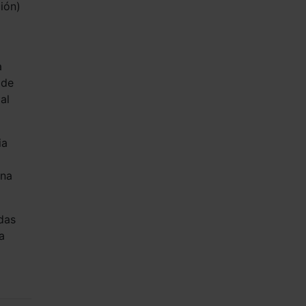
ión)
a
 de
al
ia
una
das
a