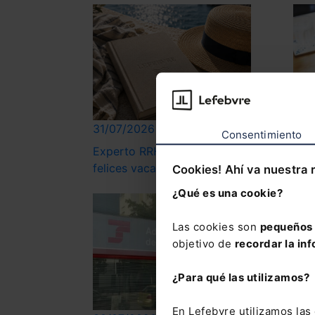
31/07/2026
31/
Consentimiento
Experto RRHH os desea
Pub
felices vacaciones
Cookies! Ahí va nuestra 
¿Qué es una cookie?
Las cookies son
pequeños 
objetivo de
recordar la inf
¿Para qué las utilizamos?
En Lefebvre utilizamos la