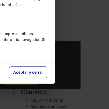
 tu interés.
as
as imprescindibles.
mitir en tu navegador. Si
Aceptar y cerrar
SUSCRIBIRME
Contacto
Tel.: 91 210 80 00
Mándanos un
email