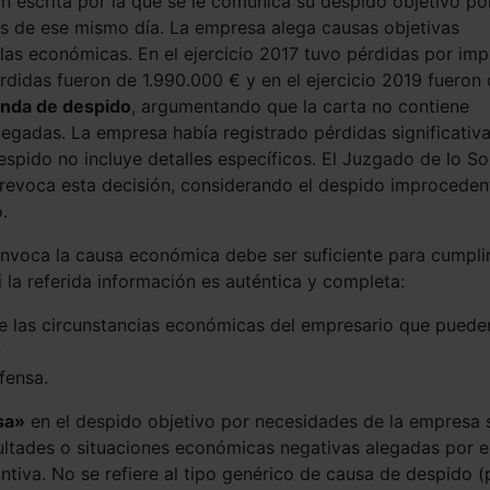
n escrita por la que se le comunica su despido objetivo po
os de ese mismo día. La empresa alega causas objetivas
las económicas. En el ejercicio 2017 tuvo pérdidas por imp
érdidas fueron de 1.990.000 € y en el ejercicio 2019 fueron
nda de despido
, argumentando que la carta no contiene
legadas. La empresa había registrado pérdidas significativ
espido no incluye detalles específicos. El Juzgado de lo So
 revoca esta decisión, considerando el despido improceden
.
nvoca la causa económica debe ser suficiente para cumpli
i la referida información es auténtica y completa:
de las circunstancias económicas del empresario que puede
;
fensa.
sa»
en el despido objetivo por necesidades de la empresa 
cultades o situaciones económicas negativas alegadas por e
intiva. No se refiere al tipo genérico de causa de despido (