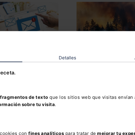
07/2026
30/07/2026
Detalles
licado el BNR 10/2026
Incendios forestales: med
urgentes de protección
receta.
laboral y social
fragmentos de texto
que los sitios web que visitas envían
ormación sobre tu visita
.
s cookies con
fines analíticos
para tratar de
mejorar tu expe