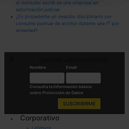
el domicilio social de una empresa sin
También puedes
configurar
las cookies y
autorización judicial
seleccionar solo aquellas que quieras permitir en tu
¿Es procedente un despido disciplinario por
navegador. Si no seleccionas ninguna utilizaremos
consumo puntual de alcohol durante una IT por
las que sean indispensables para la navegación.
ansiedad?
Saber más acerca de las cookies
Suscríbete a nuestra Newsletter
Nombre
Email
Consulta la información básica
sobre Protección de Datos
SUSCRIBIRME
Corporativo
Lefebvre