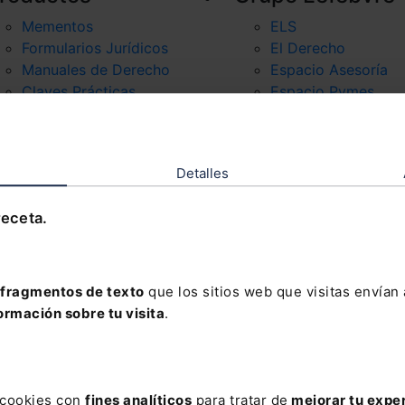
Mementos
ELS
Formularios Jurídicos
El Derecho
Manuales de Derecho
Espacio Asesoría
Claves Prácticas
Espacio Pymes
Mementos Expertos
Códigos Básicos
Códigos Comentados
Detalles
Packs
receta.
fragmentos de texto
que los sitios web que visitas envían
ormación sobre tu visita
.
s cookies con
fines analíticos
para tratar de
mejorar tu expe