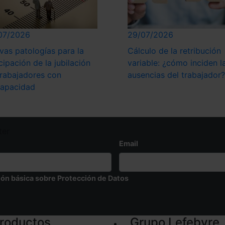
07/2026
29/07/2026
vas patologías para la
Cálculo de la retribución
cipación de la jubilación
variable: ¿cómo inciden l
trabajadores con
ausencias del trabajador?
capacidad
ter
Email
ión básica sobre Protección de Datos
roductos
Grupo Lefebvre