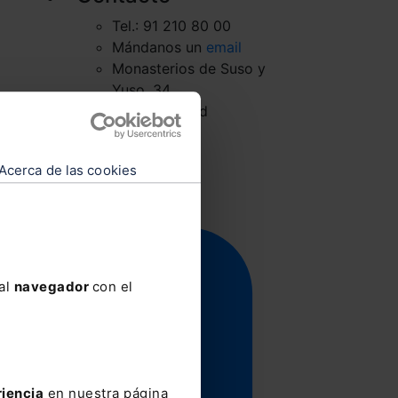
Tel.: 91 210 80 00
Mándanos un
email
Monasterios de Suso y
Yuso, 34
28049 Madrid
Acerca de las cookies
 al
navegador
con el
riencia
en nuestra página