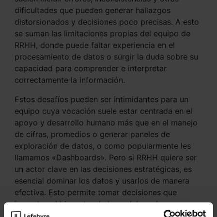
dificultades que pueden generar hallazgos
distorsionados y decisiones poco precisas. A esto
se suman las limitaciones propias del equipo de
RRHH, donde puede faltar experiencia en el
procesamiento de datos o surgir la duda sobre su
capacidad para comprender e interpretar
correctamente la información.
Estos desafíos pueden ser intimidantes para un
equipo cuya vocación suele estar centrada en el
apoyo y desarrollo humano más que en el manejo
de cifras, promedios o generar paneles de
exploración de datos, o como popularmente les
llamamos «Dashboards». Pero si RRHH quiere ser
un actor clave en las decisiones estratégicas, es
esencial dominar los datos y usarlos de manera
efectiva. Esto permite tomar decisiones que
impactan el bienestar de los colaboradores y
evitan efectos negativos, como un aumento en la