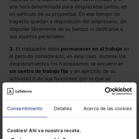
una hora determinada para desplazarse juntos, en
un vehículo de su propiedad. En ese tiempo de
trayecto quedan a disposición del empresario, sin
disponer libremente de su tiempo ni dedicarse a
sus asuntos personales.
3.
El trabajador debe
permanecer en el trabajo
en
el período considerado; en este caso, durante los
desplazamientos los trabajadores se encuentran
sin centro de trabajo fijo
y en ejercicio de su
actividad o de sus funciones, por lo que se
considera que permanecen en el trabajo.
Consentimiento
Detalles
Acerca de las cookies
Cookies! Ahí va nuestra receta.