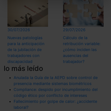
todas las cookies excepto aquellas imprescindibles.
También puedes
configurar
las cookies y
seleccionar solo aquellas que quieras permitir en tu
navegador. Si no seleccionas ninguna utilizaremos
las que sean indispensables para la navegación.
30/07/2026
29/07/2026
Nuevas patologías
Cálculo de la
Saber más acerca de las cookies
para la anticipación
retribución variable:
de la jubilación de
¿cómo inciden las
trabajadores con
ausencias del
discapacidad
trabajador?
lo más leído
Anulada la Guía de la AEPD sobre control de
presencia mediante sistemas biométricos
Compliance: despido por incumplimiento del
código ético por conflicto de intereses
Fallecimiento por golpe de calor: ¿accidente
laboral?