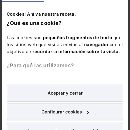
medidas urgentes de
Reglamentos
protección laboral y
Generales de
Cookies! Ahí va nuestra receta.
social
inscripción y
¿Qué es una cookie?
afiliación y de
Recaudación de la
Seguridad Social
Las cookies son
pequeños fragmentos de texto
que
los sitios web que visitas envían al
navegador
con el
objetivo de
recordar la información sobre tu visita
.
¿Para qué las utilizamos?
30/07/2026
29/07/2026
En Lefebvre utilizamos las cookies con
fines
analíticos
para tratar de
mejorar tu experiencia
en
Nuevas patologías
Cálculo de la
Aceptar y cerrar
nuestra página web. También con fines publicitarios,
para la anticipación
retribución variable:
para poder mostrarte publicidad y contenidos de tu
de la jubilación de
¿cómo inciden las
interés.
trabajadores con
ausencias del
Configurar cookies
discapacidad
trabajador?
¿Qué puedes hacer?
lo más leído