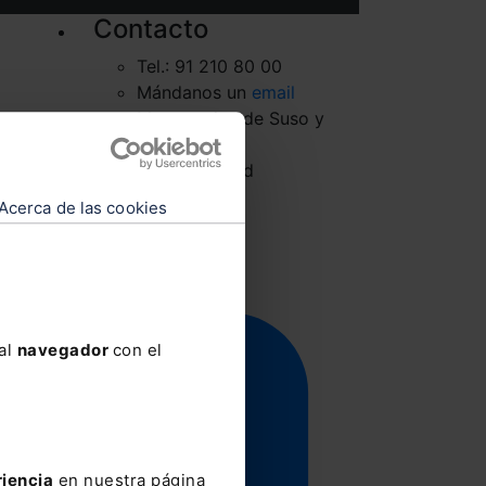
Contacto
Tel.: 91 210 80 00
Mándanos un
email
Monasterios de Suso y
Yuso, 34
28049 Madrid
Acerca de las cookies
 al
navegador
con el
riencia
en nuestra página