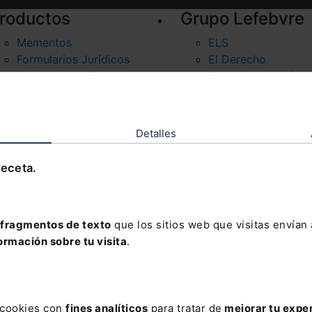
roductos
Grupo Lefebvre
Mementos
ELS
Formularios Jurídicos
El Derecho
Manuales de Derecho
Espacio Asesoría
Claves Prácticas
Espacio Pymes
Mementos Expertos
Códigos Básicos
Detalles
Códigos Comentados
Packs
receta.
fragmentos de texto
que los sitios web que visitas envían
ormación sobre tu visita
.
s cookies con
fines analíticos
para tratar de
mejorar tu expe