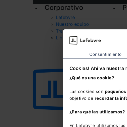
Corporativo
P
Lefebvre
Nuestro equipo
Trabaja con nosotros
Librerías asociadas
Consentimiento
Cookies! Ahí va nuestra 
¿Qué es una cookie?
Las cookies son
pequeños 
objetivo de
recordar la inf
¿Para qué las utilizamos?
En Lefebvre utilizamos la