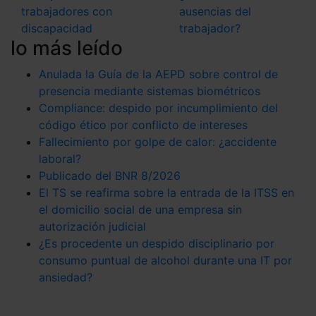
las que sean indispensables para la navegación.
trabajadores con
ausencias del
discapacidad
trabajador?
Saber más acerca de las cookies
lo más leído
Anulada la Guía de la AEPD sobre control de
presencia mediante sistemas biométricos
Compliance: despido por incumplimiento del
código ético por conflicto de intereses
Fallecimiento por golpe de calor: ¿accidente
laboral?
Publicado del BNR 8/2026
El TS se reafirma sobre la entrada de la ITSS en
el domicilio social de una empresa sin
autorización judicial
¿Es procedente un despido disciplinario por
consumo puntual de alcohol durante una IT por
ansiedad?