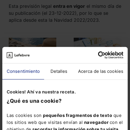
Esta previsión legal
entra en vigor
el mismo día de
su publicación (el 23-12-2022), por lo que se
aplica desde esta la Navidad 2022/2023.
Consentimiento
Detalles
Acerca de las cookies
31/07/2026
31/07/2026
Experto RRHH os
Publicado el BNR
Cookies! Ahí va nuestra receta.
desea felices
10/2026
vacaciones
¿Qué es una cookie?
Las cookies son
pequeños fragmentos de texto
que
los sitios web que visitas envían al
navegador
con el
objetivo de
recordar la información sobre tu visita
.