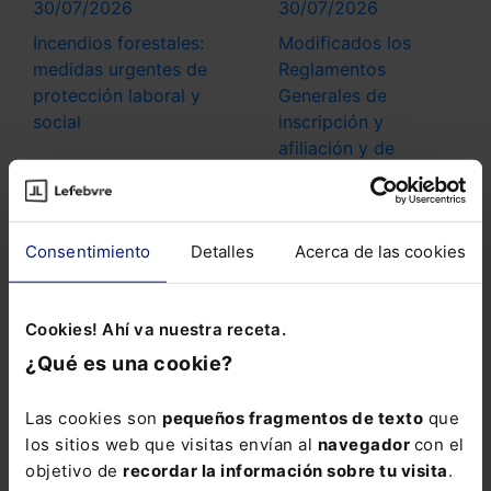
30/07/2026
30/07/2026
Incendios forestales:
Modificados los
medidas urgentes de
Reglamentos
protección laboral y
Generales de
social
inscripción y
afiliación y de
Recaudación de la
Seguridad Social
Consentimiento
Detalles
Acerca de las cookies
Cookies! Ahí va nuestra receta.
30/07/2026
29/07/2026
¿Qué es una cookie?
Nuevas patologías
Cálculo de la
Las cookies son
pequeños fragmentos de texto
que
para la anticipación
retribución variable:
los sitios web que visitas envían al
navegador
con el
de la jubilación de
¿cómo inciden las
objetivo de
recordar la información sobre tu visita
.
trabajadores con
ausencias del