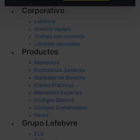
Puedes
aceptar solo las esenciales
para denegar
Corporativo
todas las cookies excepto aquellas imprescindibles.
También puedes
configurar
las cookies y
Lefebvre
seleccionar solo aquellas que quieras permitir en tu
Nuestro equipo
navegador. Si no seleccionas ninguna utilizaremos
Trabaja con nosotros
las que sean indispensables para la navegación.
Librerías asociadas
Productos
Saber más acerca de las cookies
Mementos
Formularios Jurídicos
Manuales de Derecho
Claves Prácticas
Mementos Expertos
Códigos Básicos
Códigos Comentados
Packs
Grupo Lefebvre
ELS