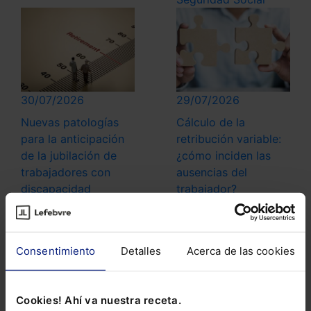
30/07/2026
29/07/2026
Nuevas patologías
Cálculo de la
para la anticipación
retribución variable:
de la jubilación de
¿cómo inciden las
trabajadores con
ausencias del
discapacidad
trabajador?
lo más leído
Anulada la Guía de la AEPD sobre control de
presencia mediante sistemas biométricos
Consentimiento
Detalles
Acerca de las cookies
Compliance: despido por incumplimiento del
código ético por conflicto de intereses
Cookies! Ahí va nuestra receta.
Fallecimiento por golpe de calor: ¿accidente