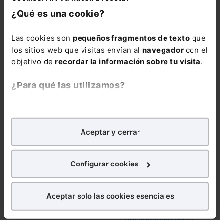
¿Qué es una cookie?
31/07/2026
31/07/2026
Las cookies son
pequeños fragmentos de texto
que
los sitios web que visitas envían al
navegador
con el
Experto RRHH os
Publicado el BNR
objetivo de
recordar la información sobre tu visita
.
desea felices
10/2026
vacaciones
¿Para qué las utilizamos?
En Lefebvre utilizamos las cookies con
fines
analíticos
para tratar de
mejorar tu experiencia
en
Aceptar y cerrar
nuestra página web. También con fines publicitarios,
30/07/2026
30/07/2026
para poder mostrarte publicidad y contenidos de tu
interés.
Incendios forestales:
Modificados los
Configurar cookies
medidas urgentes de
Reglamentos
¿Qué puedes hacer?
protección laboral y
Generales de
social
inscripción y
Aceptar solo las cookies esenciales
Puedes
aceptar
las cookies para que tu
afiliación y de
experiencia en la web sea óptima
Recaudación de la