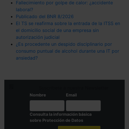
Fallecimiento por golpe de calor: ¿accidente
laboral?
Publicado del BNR 8/2026
El TS se reafirma sobre la entrada de la ITSS en
el domicilio social de una empresa sin
autorización judicial
¿Es procedente un despido disciplinario por
consumo puntual de alcohol durante una IT por
ansiedad?
Suscríbete a nuestra Newsletter
Nombre
Email
Consulta la información básica
sobre Protección de Datos