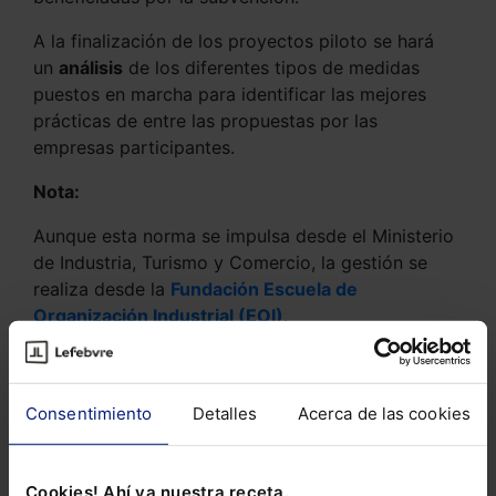
A la finalización de los proyectos piloto se hará
un
análisis
de los diferentes tipos de medidas
puestos en marcha para identificar las mejores
prácticas de entre las propuestas por las
empresas participantes.
Nota:
Aunque esta norma se impulsa desde el Ministerio
de Industria, Turismo y Comercio, la gestión se
realiza desde la
Fundación Escuela de
Organización Industrial (
EOI
)
.
Extracto Resol 11-4-23, BOE 13-4-23
Consentimiento
Detalles
Acerca de las cookies
Cookies! Ahí va nuestra receta.