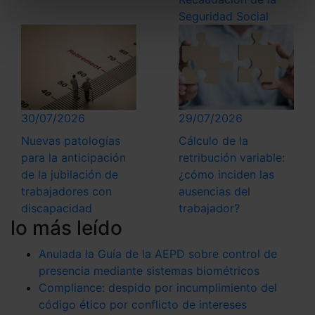
Puedes
aceptar solo las esenciales
para denegar
Seguridad Social
todas las cookies excepto aquellas imprescindibles.
También puedes
configurar
las cookies y
seleccionar solo aquellas que quieras permitir en tu
navegador. Si no seleccionas ninguna utilizaremos
las que sean indispensables para la navegación.
30/07/2026
29/07/2026
Saber más acerca de las cookies
Nuevas patologías
Cálculo de la
para la anticipación
retribución variable:
de la jubilación de
¿cómo inciden las
trabajadores con
ausencias del
discapacidad
trabajador?
lo más leído
Anulada la Guía de la AEPD sobre control de
presencia mediante sistemas biométricos
Compliance: despido por incumplimiento del
código ético por conflicto de intereses