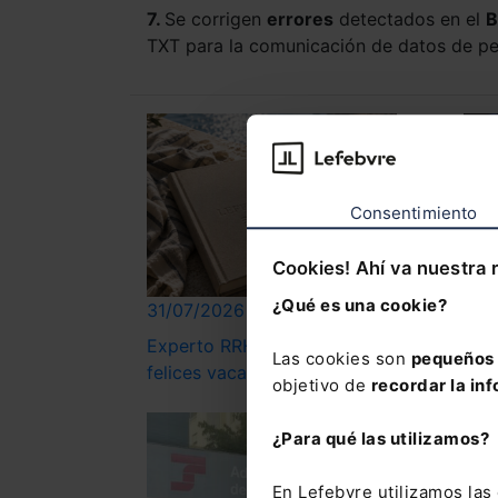
7.
Se corrigen
errores
detectados en el
B
TXT para la comunicación de datos de pe
Consentimiento
Cookies! Ahí va nuestra 
¿Qué es una cookie?
31/07/2026
31/
Experto RRHH os desea
Pub
Las cookies son
pequeños 
felices vacaciones
objetivo de
recordar la inf
¿Para qué las utilizamos?
En Lefebvre utilizamos la