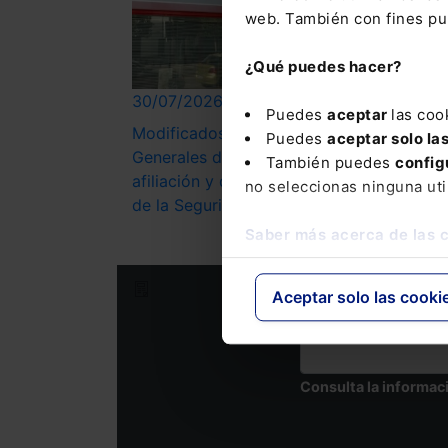
web. También con fines pub
¿Qué puedes hacer?
30/07/2026
30/
Puedes
aceptar
las coo
Modificados los Reglamentos
Nue
Puedes
aceptar solo la
Generales de inscripción y
anti
También puedes
config
afiliación y de Recaudación
de 
no seleccionas ninguna uti
de la Seguridad Social
dis
Saber más acerca de las 
Suscríbete a nuestra Newslet
Aceptar solo las cooki
Nombre
Consulta la informac