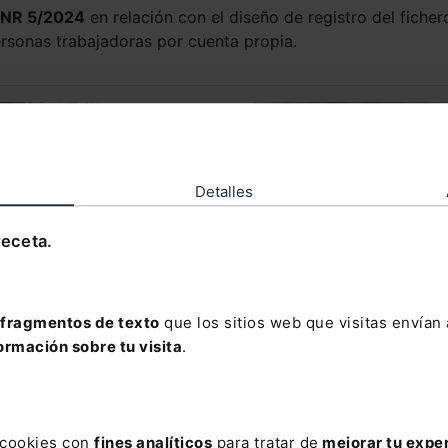
NR 5/2024
en relación con el diseño de registro del ficher
rsonas trabajadoras por cuenta propia.
Detalles
receta.
07/2026
30/07/2026
licado el BNR 10/2026
Incendios forestales: med
fragmentos de texto
que los sitios web que visitas envían
urgentes de protección
ormación sobre tu visita
.
laboral y social
s cookies con
fines analíticos
para tratar de
mejorar tu expe