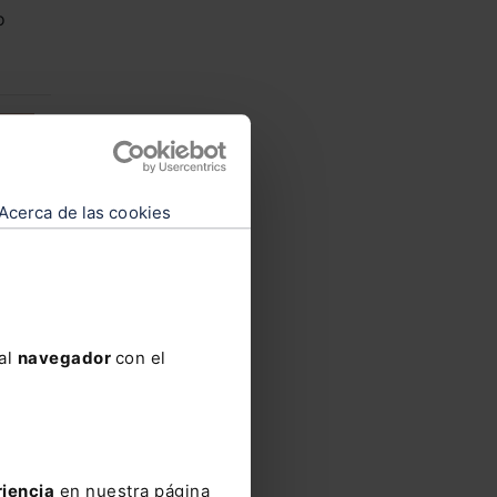
o
Acerca de las cookies
idas
 al
navegador
con el
riencia
en nuestra página