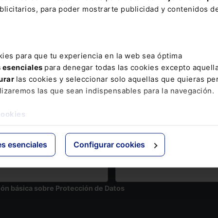
licitarios, para poder mostrarte publicidad y contenidos de
07/2026
29/07/2026
kies para que tu experiencia en la web sea óptima
vas patologías para la
Cálculo de la retribución
s esenciales
para denegar todas las cookies excepto aquell
cipación de la jubilación
variable: ¿cómo inciden l
urar
las cookies y seleccionar solo aquellas que quieras per
trabajadores con
ausencias del trabajador?
lizaremos las que sean indispensables para la navegación.
capacidad
cookies
ter
es esenciales
Configurar cookies
Email
ión básica sobre Protección de Datos