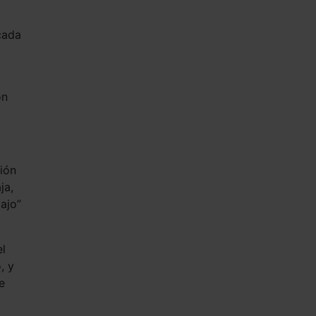
cada
on
ción
ja,
ajo”
el
, y
e