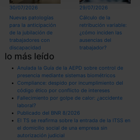
seleccionar solo aquellas que quieras permitir en tu
30/07/2026
29/07/2026
navegador. Si no seleccionas ninguna utilizaremos
Nuevas patologías
Cálculo de la
las que sean indispensables para la navegación.
para la anticipación
retribución variable:
de la jubilación de
¿cómo inciden las
Saber más acerca de las cookies
trabajadores con
ausencias del
discapacidad
trabajador?
lo más leído
Anulada la Guía de la AEPD sobre control de
presencia mediante sistemas biométricos
Compliance: despido por incumplimiento del
código ético por conflicto de intereses
Fallecimiento por golpe de calor: ¿accidente
laboral?
Publicado del BNR 8/2026
El TS se reafirma sobre la entrada de la ITSS en
el domicilio social de una empresa sin
autorización judicial