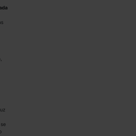
ada
as
,
luz
 se
o