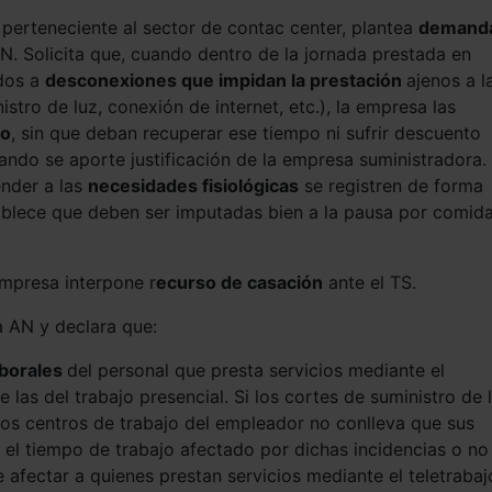
 perteneciente al sector de contac center, plantea
demand
AN. Solicita que, cuando dentro de la jornada prestada en
idos a
desconexiones que impidan la prestación
ajenos a l
stro de luz, conexión de internet, etc.), la empresa las
jo
, sin que deban recuperar ese tiempo ni sufrir descuento
ando se aporte justificación de la empresa suministradora.
ender a las
necesidades fisiológicas
se registren de forma
ablece que deben ser imputadas bien a la pausa por comida
mpresa interpone r
ecurso de casación
ante el TS.
a AN y declara que:
aborales
del personal que presta servicios mediante el
 las del trabajo presencial. Si los cortes de suministro de 
os centros de trabajo del empleador no conlleva que sus
 el tiempo de trabajo afectado por dichas incidencias o no
 afectar a quienes prestan servicios mediante el teletrabaj