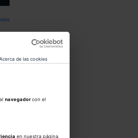
idas
Acerca de las cookies
 al
navegador
con el
as
riencia
en nuestra página