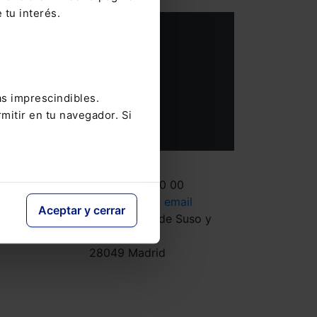
 tu interés.
as imprescindibles.
mitir en tu navegador. Si
SUSCRIBIRME
Contacto
Tel.: 91 210 80 00
Mándanos un
email
Aceptar y cerrar
Monasterios de Suso y
Yuso, 34
28049 Madrid