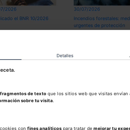
07/2026
30/07/2026
licado el BNR 10/2026
Incendios forestales: med
urgentes de protección
laboral y social
Detalles
receta.
07/2026
29/07/2026
fragmentos de texto
que los sitios web que visitas envían
vas patologías para la
Cálculo de la retribución
ormación sobre tu visita
.
cipación de la jubilación
variable: ¿cómo inciden l
trabajadores con
ausencias del trabajador?
capacidad
s cookies con
fines analíticos
para tratar de
mejorar tu expe