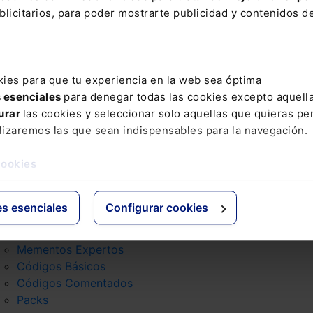
licitarios, para poder mostrarte publicidad y contenidos de
ter
Email
kies para que tu experiencia en la web sea óptima
s esenciales
para denegar todas las cookies excepto aquell
ión básica sobre Protección de Datos
urar
las cookies y seleccionar solo aquellas que quieras per
lizaremos las que sean indispensables para la navegación.
roductos
Grupo Lefebvre
cookies
Mementos
ELS
Formularios Jurídicos
El Derecho
es esenciales
Configurar cookies
Manuales de Derecho
Espacio Asesoría
Claves Prácticas
Espacio Pymes
Mementos Expertos
Códigos Básicos
Códigos Comentados
Packs