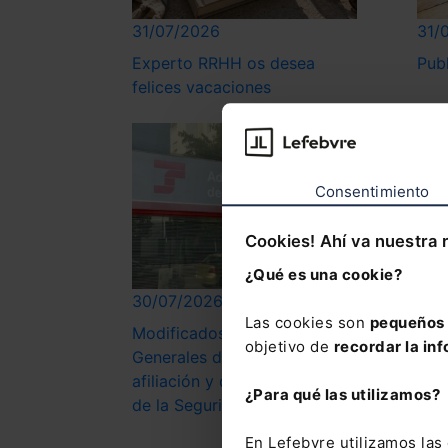
31/07/2026
31/
Experto RRHH os desea
Pub
felices vacaciones
Consentimiento
Cookies! Ahí va nuestra 
¿Qué es una cookie?
30/07/2026
30/
Las cookies son
pequeños 
Modificados los Reglamentos
Nue
objetivo de
recordar la inf
Generales de inscripción y
anti
afiliación y de Recaudación
de 
¿Para qué las utilizamos?
de la Seguridad Social
dis
En Lefebvre utilizamos la