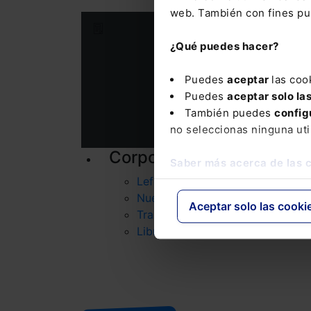
web. También con fines pub
Suscríbete a nuestra Newslet
¿Qué puedes hacer?
Nombre
Puedes
aceptar
las coo
Puedes
aceptar solo la
Consulta la informac
También puedes
config
no seleccionas ninguna uti
Corporativo
P
Saber más acerca de las 
Lefebvre
Nuestro equipo
Aceptar solo las cooki
Trabaja con nosotros
Librerías asociadas