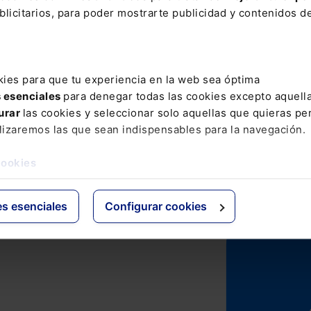
roductos
Grupo Lefebvre
licitarios, para poder mostrarte publicidad y contenidos de
Mementos
ELS
Formularios Jurídicos
El Derecho
Manuales de Derecho
Espacio Asesoría
kies para que tu experiencia en la web sea óptima
Claves Prácticas
Espacio Pymes
s esenciales
para denegar todas las cookies excepto aquell
Mementos Expertos
urar
las cookies y seleccionar solo aquellas que quieras per
Códigos Básicos
lizaremos las que sean indispensables para la navegación.
Códigos Comentados
Packs
cookies
es esenciales
Configurar cookies