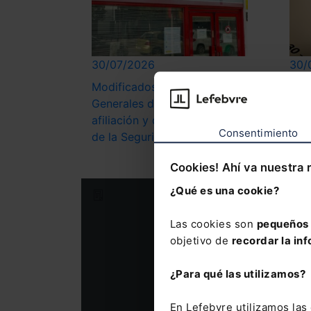
30/07/2026
30/
Modificados los Reglamentos
Nue
Generales de inscripción y
anti
afiliación y de Recaudación
de 
Consentimiento
de la Seguridad Social
dis
Cookies! Ahí va nuestra 
¿Qué es una cookie?
Suscríbete a nuestra Newslet
Nombre
Las cookies son
pequeños 
objetivo de
recordar la inf
Consulta la informac
¿Para qué las utilizamos?
En Lefebvre utilizamos la