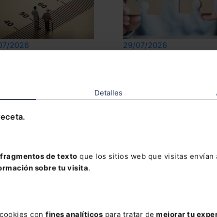
07/2026
29/07/2026
vas patologías para la
Cálculo de la retribución
cipación de la jubilación
variable: ¿cómo inciden l
trabajadores con
ausencias del trabajador?
Detalles
capacidad
receta.
ter
Email
fragmentos de texto
que los sitios web que visitas envían
ormación sobre tu visita
.
ión básica sobre Protección de Datos
s cookies con
fines analíticos
para tratar de
mejorar tu expe