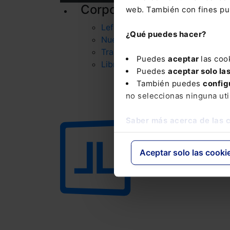
Corporativo
P
web. También con fines pub
Lefebvre
¿Qué puedes hacer?
Nuestro equipo
Trabaja con nosotros
Puedes
aceptar
las coo
Librerías asociadas
Puedes
aceptar solo la
También puedes
config
no seleccionas ninguna uti
Saber más acerca de las 
Aceptar solo las cooki