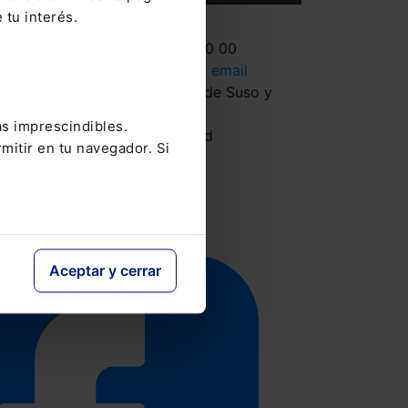
Contacto
 tu interés.
Tel.: 91 210 80 00
Mándanos un
email
Monasterios de Suso y
Yuso, 34
as imprescindibles.
28049 Madrid
mitir en tu navegador. Si
Aceptar y cerrar