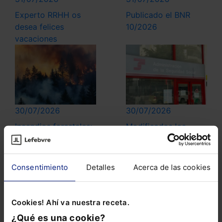
Experto RRHH os
Publicado el BNR
desea felices
10/2026
vacaciones
30/07/2026
30/07/2026
Incendios forestales:
Modificados los
medidas urgentes de
Reglamentos
protección laboral y
Generales de
social
inscripción y
Consentimiento
Detalles
Acerca de las cookies
afiliación y de
Recaudación de la
Seguridad Social
Cookies! Ahí va nuestra receta.
¿Qué es una cookie?