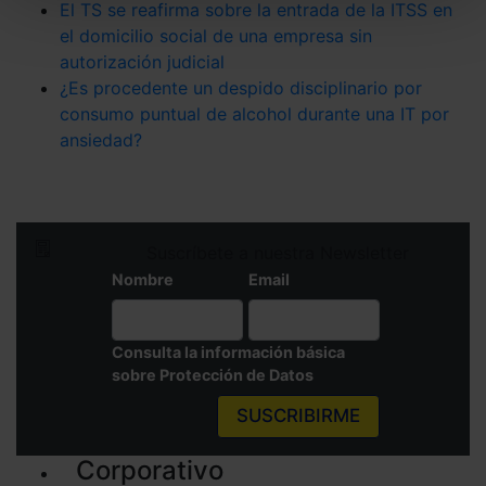
todas las cookies excepto aquellas imprescindibles.
El TS se reafirma sobre la entrada de la ITSS en
También puedes
configurar
las cookies y
el domicilio social de una empresa sin
seleccionar solo aquellas que quieras permitir en tu
autorización judicial
navegador. Si no seleccionas ninguna utilizaremos
¿Es procedente un despido disciplinario por
las que sean indispensables para la navegación.
consumo puntual de alcohol durante una IT por
ansiedad?
Saber más acerca de las cookies
Suscríbete a nuestra Newsletter
Nombre
Email
Consulta la información básica
sobre Protección de Datos
SUSCRIBIRME
Corporativo