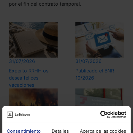
por el fin del contrato temporal.
31/07/2026
31/07/2026
Experto RRHH os
Publicado el BNR
desea felices
10/2026
vacaciones
30/07/2026
30/07/2026
Consentimiento
Detalles
Acerca de las cookies