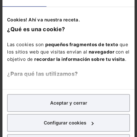
Incendios forestales:
Modificados los
medidas urgentes de
Reglamentos
protección laboral y
Generales de
Cookies! Ahí va nuestra receta.
social
inscripción y
¿Qué es una cookie?
afiliación y de
Recaudación de la
Las cookies son
pequeños fragmentos de texto
que
Seguridad Social
los sitios web que visitas envían al
navegador
con el
objetivo de
recordar la información sobre tu visita
.
¿Para qué las utilizamos?
En Lefebvre utilizamos las cookies con
fines
30/07/2026
29/07/2026
analíticos
para tratar de
mejorar tu experiencia
en
Nuevas patologías
Cálculo de la
Aceptar y cerrar
nuestra página web. También con fines publicitarios,
para la anticipación
retribución variable:
para poder mostrarte publicidad y contenidos de tu
de la jubilación de
¿cómo inciden las
interés.
Configurar cookies
trabajadores con
ausencias del
discapacidad
trabajador?
¿Qué puedes hacer?