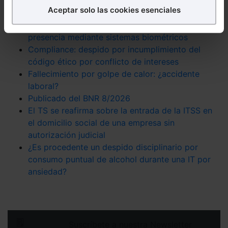
lo más leído
Aceptar solo las cookies esenciales
Puedes
aceptar
las cookies para que tu
Anulada la Guía de la AEPD sobre control de
experiencia en la web sea óptima
presencia mediante sistemas biométricos
Puedes
aceptar solo las esenciales
para denegar
Compliance: despido por incumplimiento del
todas las cookies excepto aquellas imprescindibles.
código ético por conflicto de intereses
También puedes
configurar
las cookies y
Fallecimiento por golpe de calor: ¿accidente
seleccionar solo aquellas que quieras permitir en tu
laboral?
navegador. Si no seleccionas ninguna utilizaremos
Publicado del BNR 8/2026
las que sean indispensables para la navegación.
El TS se reafirma sobre la entrada de la ITSS en
el domicilio social de una empresa sin
Saber más acerca de las cookies
autorización judicial
¿Es procedente un despido disciplinario por
consumo puntual de alcohol durante una IT por
ansiedad?
Suscríbete a nuestra Newsletter