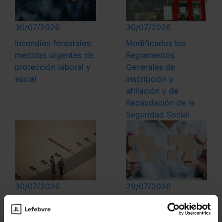
30/07/2026
30/07/2026
Incendios forestales:
Modificados los
medidas urgentes de
Reglamentos
protección laboral y
Generales de
social
inscripción y
afiliación y de
Recaudación de la
Seguridad Social
30/07/2026
29/07/2026
Nuevas patologías
Cálculo de la
para la anticipación
retribución variable: