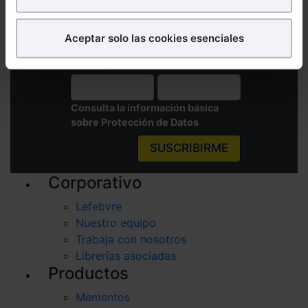
¿Qué puedes hacer?
Aceptar solo las cookies esenciales
Suscríbete a nuestra Newsletter
Puedes
aceptar
las cookies para que tu
Nombre
Email
experiencia en la web sea óptima
Puedes
aceptar solo las esenciales
para denegar
todas las cookies excepto aquellas imprescindibles.
Consulta la información básica
También puedes
configurar
las cookies y
sobre Protección de Datos
seleccionar solo aquellas que quieras permitir en tu
SUSCRIBIRME
navegador. Si no seleccionas ninguna utilizaremos
las que sean indispensables para la navegación.
Corporativo
Saber más acerca de las cookies
Lefebvre
Nuestro equipo
Trabaja con nosotros
Librerías asociadas
Productos
Mementos